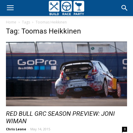
Build
Home
Tags
Toomas Heikkinen
Race
Tag: Toomas Heikkinen
Party
RED BULL GRC SEASON PREVIEW: JONI
WIMAN
Chris Leone
-
May 14, 2015
0