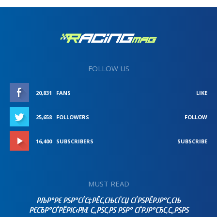
FOLLOW US
20,831
FANS
LIKE
25,658
FOLLOWERS
FOLLOW
16,400
SUBSCRIBERS
SUBSCRIBE
MUST READ
РЉР°РЄ РЅР°СЃС‡РЁС‚СЊСЃСЏ СЃРЅРЁРЈР°С‚СЊ
РЄСЂР°СЃРЁРІС‹РΜ С„РЅС‚РЅ РЅР° СЃРЈР°СЂС‚С„РЅРЅ