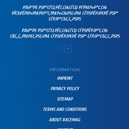
РЉР°РЄ РЅР°СЃС‡РЁС‚СЊСЃСЏ РҐРΜР»Р°С‚СЊ
РЇСЂРЁРІР»РΜРЄР°С‚РΜР»СЊРЅС‹РΜ СЃРЅРЁРЈРЄРЁ РЅР°
СЃРЈР°СЂС‚С„РЅРЅ
РЉР°РЄ РЅР°СЃС‡РЁС‚СЊСЃСЏ СЃРЅРЁРЈР°С‚СЊ
СЌС„С„РΜРЄС‚РЅС‹РΜ СЃРЅРЁРЈРЄРЁ РЅР° СЃРЈР°СЂС‚С„РЅРЅ
INFORMATION
IMPRINT
PRIVACY POLICY
SITEMAP
TERMS AND CONDITIONS
ABOUT RACEMAG