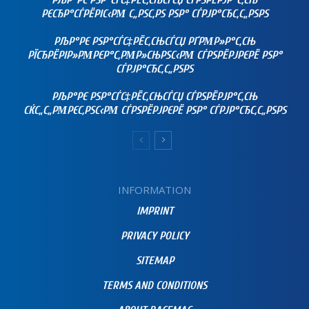
РЉР°РЄ РЅР°СЃС‡РЁС‚СЊСЃСЏ СЃРЅРЁРЈР°С‚СЊ
РЄСЂР°СЃРЁРІС‹РΜ С„РЅС‚РЅ РЅР° СЃРЈР°СЂС‚С„РЅРЅ
РЉР°РЄ РЅР°СЃС‡РЁС‚СЊСЃСЏ РҐРΜР»Р°С‚СЊ
РЇСЂРЁРІР»РΜРЄР°С‚РΜР»СЊРЅС‹РΜ СЃРЅРЁРЈРЄРЁ РЅР°
СЃРЈР°СЂС‚С„РЅРЅ
РЉР°РЄ РЅР°СЃС‡РЁС‚СЊСЃСЏ СЃРЅРЁРЈР°С‚СЊ
СЌС„С„РΜРЄС‚РЅС‹РΜ СЃРЅРЁРЈРЄРЁ РЅР° СЃРЈР°СЂС‚С„РЅРЅ
INFORMATION
IMPRINT
PRIVACY POLICY
SITEMAP
TERMS AND CONDITIONS