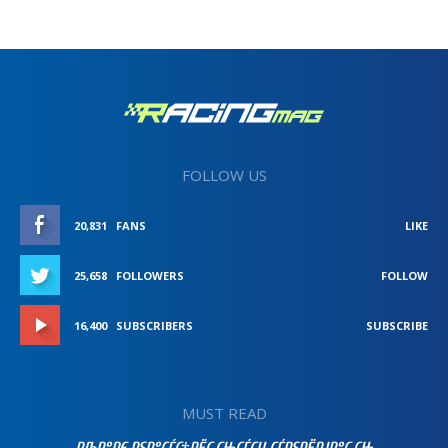
FOLLOW US
20,831
FANS
LIKE
25,658
FOLLOWERS
FOLLOW
16,400
SUBSCRIBERS
SUBSCRIBE
MUST READ