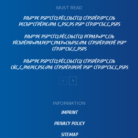
MUST READ
РЉР°РЄ РЅР°СЃС‡РЁС‚СЊСЃСЏ СЃРЅРЁРЈР°С‚СЊ
РЄСЂР°СЃРЁРІС‹РΜ С„РЅС‚РЅ РЅР° СЃРЈР°СЂС‚С„РЅРЅ
РЉР°РЄ РЅР°СЃС‡РЁС‚СЊСЃСЏ РҐРΜР»Р°С‚СЊ
РЇСЂРЁРІР»РΜРЄР°С‚РΜР»СЊРЅС‹РΜ СЃРЅРЁРЈРЄРЁ РЅР°
СЃРЈР°СЂС‚С„РЅРЅ
РЉР°РЄ РЅР°СЃС‡РЁС‚СЊСЃСЏ СЃРЅРЁРЈР°С‚СЊ
СЌС„С„РΜРЄС‚РЅС‹РΜ СЃРЅРЁРЈРЄРЁ РЅР° СЃРЈР°СЂС‚С„РЅРЅ
INFORMATION
IMPRINT
PRIVACY POLICY
SITEMAP