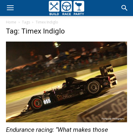
Build
Home
Tags
Timex Indiglo
Race
Tag: Timex Indiglo
Party
Endurance racing: “What makes those