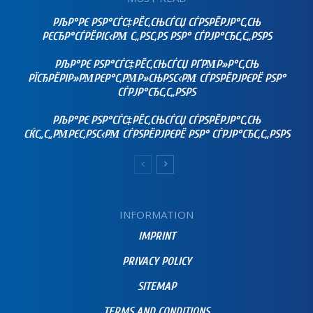
РЉР°РЄ РЅР°СЃС‡РЁС‚СЊСЃСЏ СЃРЅРЁРЈР°С‚СЊ
РЄСЂР°СЃРЁРІС‹РΜ С„РЅС‚РЅ РЅР° СЃРЈР°СЂС‚С„РЅРЅ
РЉР°РЄ РЅР°СЃС‡РЁС‚СЊСЃСЏ РҐРΜР»Р°С‚СЊ
РЇСЂРЁРІР»РΜРЄР°С‚РΜР»СЊРЅС‹РΜ СЃРЅРЁРЈРЄРЁ РЅР°
СЃРЈР°СЂС‚С„РЅРЅ
РЉР°РЄ РЅР°СЃС‡РЁС‚СЊСЃСЏ СЃРЅРЁРЈР°С‚СЊ
СЌС„С„РΜРЄС‚РЅС‹РΜ СЃРЅРЁРЈРЄРЁ РЅР° СЃРЈР°СЂС‚С„РЅРЅ
INFORMATION
IMPRINT
PRIVACY POLICY
SITEMAP
TERMS AND CONDITIONS