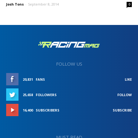
Josh Tons
-
September 8, 2014
0
FOLLOW US
20,831
FANS
LIKE
25,658
FOLLOWERS
FOLLOW
16,400
SUBSCRIBERS
SUBSCRIBE
MUST READ