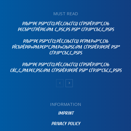
MUST READ
РЉР°РЄ РЅР°СЃС‡РЁС‚СЊСЃСЏ СЃРЅРЁРЈР°С‚СЊ
РЄСЂР°СЃРЁРІС‹РΜ С„РЅС‚РЅ РЅР° СЃРЈР°СЂС‚С„РЅРЅ
РЉР°РЄ РЅР°СЃС‡РЁС‚СЊСЃСЏ РҐРΜР»Р°С‚СЊ
РЇСЂРЁРІР»РΜРЄР°С‚РΜР»СЊРЅС‹РΜ СЃРЅРЁРЈРЄРЁ РЅР°
СЃРЈР°СЂС‚С„РЅРЅ
РЉР°РЄ РЅР°СЃС‡РЁС‚СЊСЃСЏ СЃРЅРЁРЈР°С‚СЊ
СЌС„С„РΜРЄС‚РЅС‹РΜ СЃРЅРЁРЈРЄРЁ РЅР° СЃРЈР°СЂС‚С„РЅРЅ
INFORMATION
IMPRINT
PRIVACY POLICY