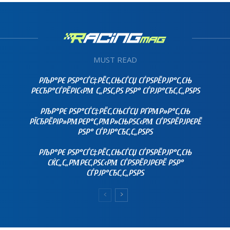
MUST READ
РЉР°РЄ РЅР°СЃС‡РЁС‚СЊСЃСЏ СЃРЅРЁРЈР°С‚СЊ
РЄСЂР°СЃРЁРІС‹РΜ С„РЅС‚РЅ РЅР° СЃРЈР°СЂС‚С„РЅРЅ
РЉР°РЄ РЅР°СЃС‡РЁС‚СЊСЃСЏ РҐРΜР»Р°С‚СЊ
РЇСЂРЁРІР»РΜРЄР°С‚РΜР»СЊРЅС‹РΜ СЃРЅРЁРЈРЄРЁ
РЅР° СЃРЈР°СЂС‚С„РЅРЅ
РЉР°РЄ РЅР°СЃС‡РЁС‚СЊСЃСЏ СЃРЅРЁРЈР°С‚СЊ
СЌС„С„РΜРЄС‚РЅС‹РΜ СЃРЅРЁРЈРЄРЁ РЅР°
СЃРЈР°СЂС‚С„РЅРЅ