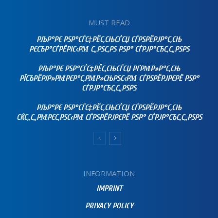
MUST READ
РЉР°РЄ РЅР°СЃС‡РЁС‚СЊСЃСЏ СЃРЅРЁРЈР°С‚СЊ
РЄСЂР°СЃРЁРІС‹РΜ С„РЅС‚РЅ РЅР° СЃРЈР°СЂС‚С„РЅРЅ
РЉР°РЄ РЅР°СЃС‡РЁС‚СЊСЃСЏ РҐРΜР»Р°С‚СЊ
РЇСЂРЁРІР»РΜРЄР°С‚РΜР»СЊРЅС‹РΜ СЃРЅРЁРЈРЄРЁ РЅР°
СЃРЈР°СЂС‚С„РЅРЅ
РЉР°РЄ РЅР°СЃС‡РЁС‚СЊСЃСЏ СЃРЅРЁРЈР°С‚СЊ
СЌС„С„РΜРЄС‚РЅС‹РΜ СЃРЅРЁРЈРЄРЁ РЅР° СЃРЈР°СЂС‚С„РЅРЅ
INFORMATION
IMPRINT
PRIVACY POLICY