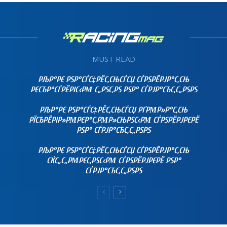
MUST READ
РЉР°РЄ РЅР°СЃС‡РЁС‚СЊСЃСЏ СЃРЅРЁРЈР°С‚СЊ
РЄСЂР°СЃРЁРІС‹РΜ С„РЅС‚РЅ РЅР° СЃРЈР°СЂС‚С„РЅРЅ
РЉР°РЄ РЅР°СЃС‡РЁС‚СЊСЃСЏ РҐРΜР»Р°С‚СЊ
РЇСЂРЁРІР»РΜРЄР°С‚РΜР»СЊРЅС‹РΜ СЃРЅРЁРЈРЄРЁ
РЅР° СЃРЈР°СЂС‚С„РЅРЅ
РЉР°РЄ РЅР°СЃС‡РЁС‚СЊСЃСЏ СЃРЅРЁРЈР°С‚СЊ
СЌС„С„РΜРЄС‚РЅС‹РΜ СЃРЅРЁРЈРЄРЁ РЅР°
СЃРЈР°СЂС‚С„РЅРЅ