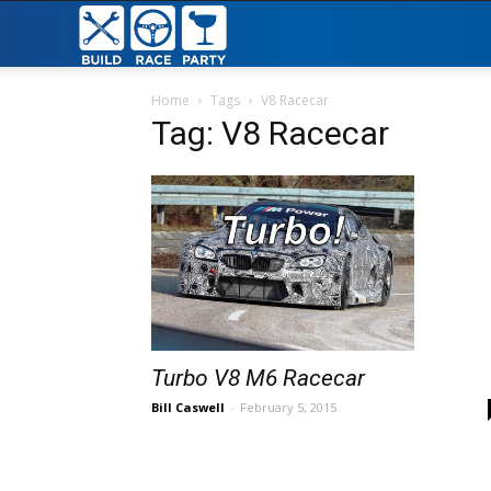
Build
Race
Home
Tags
V8 Racecar
Tag: V8 Racecar
Party
Turbo V8 M6 Racecar
Bill Caswell
-
February 5, 2015