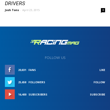
DRIVERS
Josh Tons
-
April 23, 2015
0
FOLLOW US
20,831
FANS
LIKE
25,658
FOLLOWERS
FOLLOW
16,400
SUBSCRIBERS
SUBSCRIBE