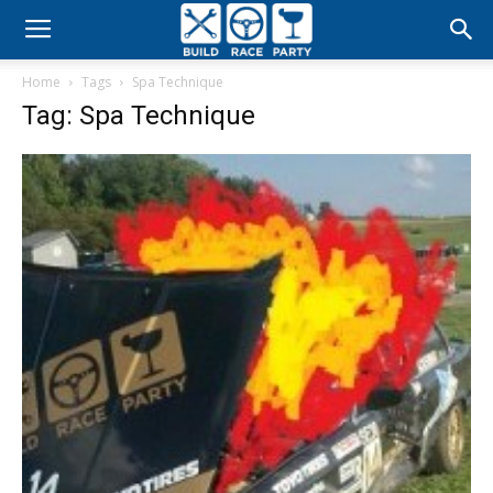
Build
Home
Tags
Spa Technique
Race
Tag: Spa Technique
Party