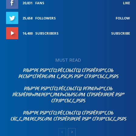
20,831
FANS
LIKE
25,658
FOLLOWERS
FOLLOW
16,400
SUBSCRIBERS
SUBSCRIBE
MUST READ
РЉР°РЄ РЅР°СЃС‡РЁС‚СЊСЃСЏ СЃРЅРЁРЈР°С‚СЊ
РЄСЂР°СЃРЁРІС‹РΜ С„РЅС‚РЅ РЅР° СЃРЈР°СЂС‚С„РЅРЅ
РЉР°РЄ РЅР°СЃС‡РЁС‚СЊСЃСЏ РҐРΜР»Р°С‚СЊ
РЇСЂРЁРІР»РΜРЄР°С‚РΜР»СЊРЅС‹РΜ СЃРЅРЁРЈРЄРЁ РЅР°
СЃРЈР°СЂС‚С„РЅРЅ
РЉР°РЄ РЅР°СЃС‡РЁС‚СЊСЃСЏ СЃРЅРЁРЈР°С‚СЊ
СЌС„С„РΜРЄС‚РЅС‹РΜ СЃРЅРЁРЈРЄРЁ РЅР° СЃРЈР°СЂС‚С„РЅРЅ