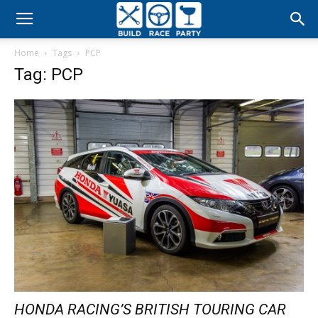
Build
Home
Tags
PCP
Race
Tag: PCP
Party
HONDA RACING’S BRITISH TOURING CAR