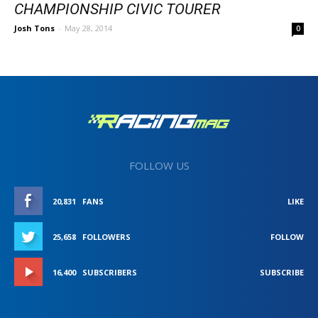
CHAMPIONSHIP CIVIC TOURER
Josh Tons
-
May 28, 2014
0
FOLLOW US
20,831
FANS
LIKE
25,658
FOLLOWERS
FOLLOW
16,400
SUBSCRIBERS
SUBSCRIBE