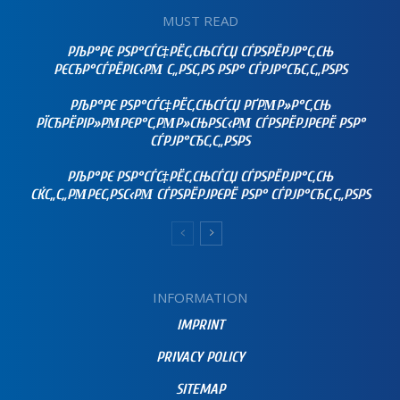
MUST READ
РЉР°РЄ РЅР°СЃС‡РЁС‚СЊСЃСЏ СЃРЅРЁРЈР°С‚СЊ
РЄСЂР°СЃРЁРІС‹РΜ С„РЅС‚РЅ РЅР° СЃРЈР°СЂС‚С„РЅРЅ
РЉР°РЄ РЅР°СЃС‡РЁС‚СЊСЃСЏ РҐРΜР»Р°С‚СЊ
РЇСЂРЁРІР»РΜРЄР°С‚РΜР»СЊРЅС‹РΜ СЃРЅРЁРЈРЄРЁ РЅР°
СЃРЈР°СЂС‚С„РЅРЅ
РЉР°РЄ РЅР°СЃС‡РЁС‚СЊСЃСЏ СЃРЅРЁРЈР°С‚СЊ
СЌС„С„РΜРЄС‚РЅС‹РΜ СЃРЅРЁРЈРЄРЁ РЅР° СЃРЈР°СЂС‚С„РЅРЅ
INFORMATION
IMPRINT
PRIVACY POLICY
SITEMAP