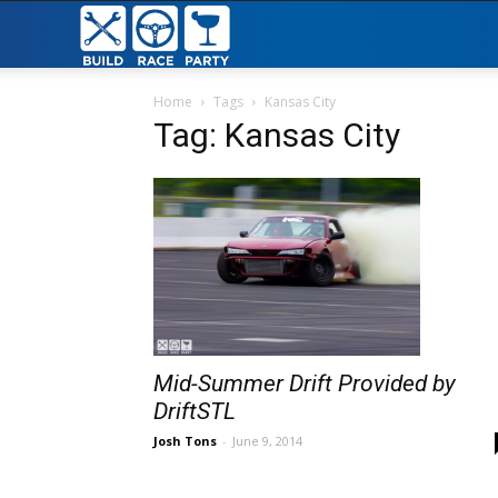
Build
Race
Home
Tags
Kansas City
Tag: Kansas City
Party
Mid-Summer Drift Provided by
DriftSTL
Josh Tons
-
June 9, 2014