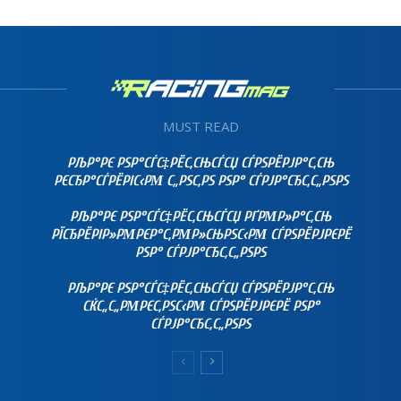
MUST READ
РЉР°РЄ РЅР°СЃС‡РЁС‚СЊСЃСЏ СЃРЅРЁРЈР°С‚СЊ
РЄСЂР°СЃРЁРІС‹РΜ С„РЅС‚РЅ РЅР° СЃРЈР°СЂС‚С„РЅРЅ
РЉР°РЄ РЅР°СЃС‡РЁС‚СЊСЃСЏ РҐРΜР»Р°С‚СЊ
РЇСЂРЁРІР»РΜРЄР°С‚РΜР»СЊРЅС‹РΜ СЃРЅРЁРЈРЄРЁ
РЅР° СЃРЈР°СЂС‚С„РЅРЅ
РЉР°РЄ РЅР°СЃС‡РЁС‚СЊСЃСЏ СЃРЅРЁРЈР°С‚СЊ
СЌС„С„РΜРЄС‚РЅС‹РΜ СЃРЅРЁРЈРЄРЁ РЅР°
СЃРЈР°СЂС‚С„РЅРЅ