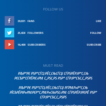
FOLLOW US
20,831
FANS
LIKE
25,658
FOLLOWERS
FOLLOW
16,400
SUBSCRIBERS
SUBSCRIBE
MUST READ
РЉР°РЄ РЅР°СЃС‡РЁС‚СЊСЃСЏ СЃРЅРЁРЈР°С‚СЊ
РЄСЂР°СЃРЁРІС‹РΜ С„РЅС‚РЅ РЅР° СЃРЈР°СЂС‚С„РЅРЅ
РЉР°РЄ РЅР°СЃС‡РЁС‚СЊСЃСЏ РҐРΜР»Р°С‚СЊ
РЇСЂРЁРІР»РΜРЄР°С‚РΜР»СЊРЅС‹РΜ СЃРЅРЁРЈРЄРЁ РЅР°
СЃРЈР°СЂС‚С„РЅРЅ