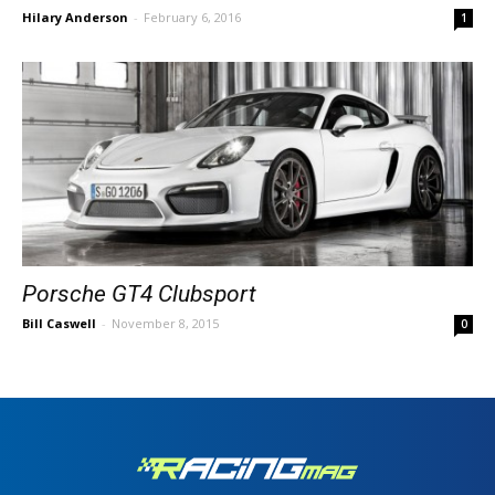
Hilary Anderson
-
February 6, 2016
1
Porsche GT4 Clubsport
Bill Caswell
-
November 8, 2015
0