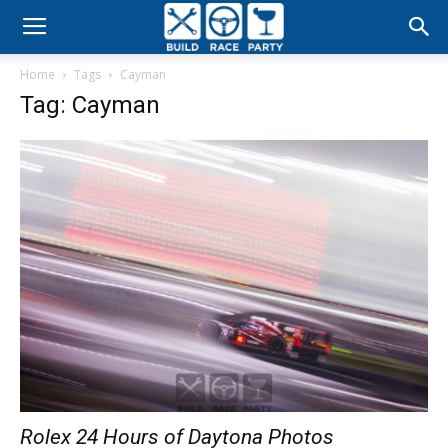
Build
Home
Tags
Cayman
Race
Tag: Cayman
Party
Rolex 24 Hours of Daytona Photos