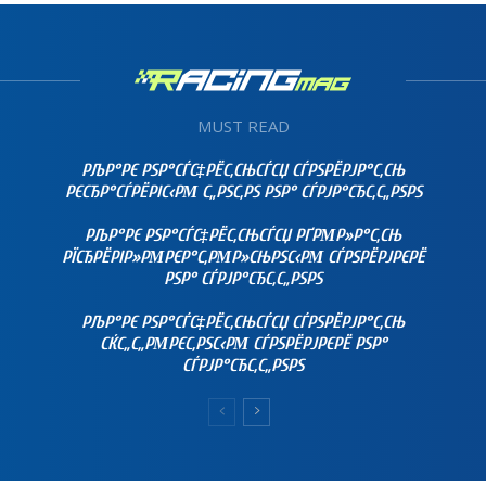
MUST READ
РЉР°РЄ РЅР°СЃС‡РЁС‚СЊСЃСЏ СЃРЅРЁРЈР°С‚СЊ
РЄСЂР°СЃРЁРІС‹РΜ С„РЅС‚РЅ РЅР° СЃРЈР°СЂС‚С„РЅРЅ
РЉР°РЄ РЅР°СЃС‡РЁС‚СЊСЃСЏ РҐРΜР»Р°С‚СЊ
РЇСЂРЁРІР»РΜРЄР°С‚РΜР»СЊРЅС‹РΜ СЃРЅРЁРЈРЄРЁ
РЅР° СЃРЈР°СЂС‚С„РЅРЅ
РЉР°РЄ РЅР°СЃС‡РЁС‚СЊСЃСЏ СЃРЅРЁРЈР°С‚СЊ
СЌС„С„РΜРЄС‚РЅС‹РΜ СЃРЅРЁРЈРЄРЁ РЅР°
СЃРЈР°СЂС‚С„РЅРЅ