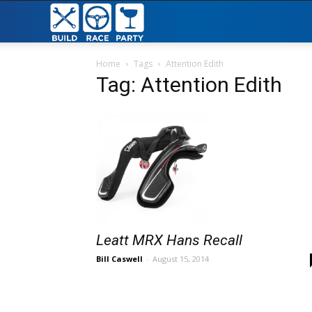
Build
Race
Home
Tags
Attention Edith
Tag: Attention Edith
Party
Leatt MRX Hans Recall
Bill Caswell
-
August 15, 2014