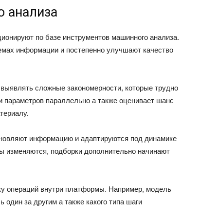
о анализа
ионируют по базе инструментов машинного анализа.
емах информации и постепенно улучшают качество
 выявлять сложные закономерности, которые трудно
и параметров параллельно а также оценивает шанс
териалу.
бновляют информацию и адаптируются под динамике
сы изменяются, подборки дополнительно начинают
ку операций внутри платформы. Например, модель
 один за другим а также какого типа шаги