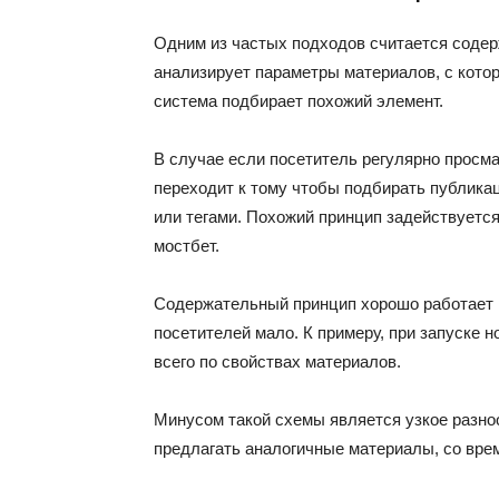
Одним из частых подходов считается содер
анализирует параметры материалов, с кото
система подбирает похожий элемент.
В случае если посетитель регулярно просма
переходит к тому чтобы подбирать публика
или тегами. Похожий принцип задействуетс
мостбет.
Содержательный принцип хорошо работает п
посетителей мало. К примеру, при запуске 
всего по свойствах материалов.
Минусом такой схемы является узкое разно
предлагать аналогичные материалы, со врем