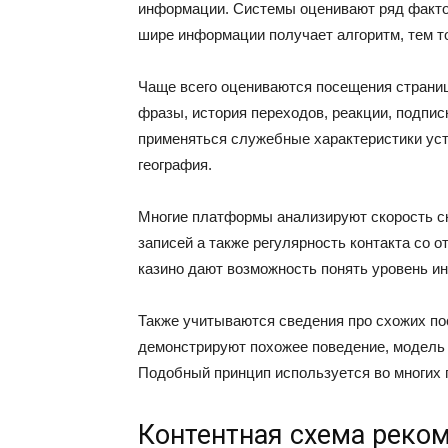
информации. Системы оценивают ряд факто
шире информации получает алгоритм, тем т
Чаще всего оцениваются посещения страниц
фразы, история переходов, реакции, подписк
применяться служебные характеристики устр
география.
Многие платформы анализируют скорость с
записей а также регулярность контакта со
казино дают возможность понять уровень ин
Также учитываются сведения про схожих по
демонстрируют похожее поведение, модель 
Подобный принцип используется во многих 
Контентная схема реко