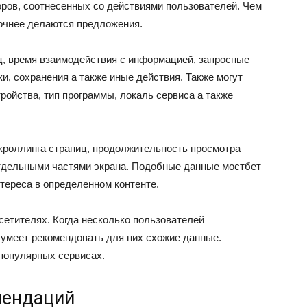
ров, соотнесенных со действиями пользователей. Чем
очнее делаются предложения.
, время взаимодействия с информацией, запросные
и, сохранения а также иные действия. Также могут
ойства, тип программы, локаль сервиса а также
кроллинга страниц, продолжительность просмотра
 отдельными частями экрана. Подобные данные мостбет
тереса в определенном контенте.
сетителях. Когда несколько пользователей
умеет рекомендовать для них схожие данные.
популярных сервисах.
мендаций