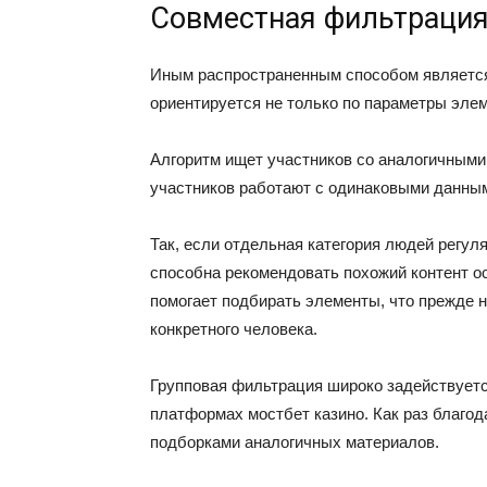
Совместная фильтраци
Иным распространенным способом является
ориентируется не только по параметры элем
Алгоритм ищет участников со аналогичными 
участников работают с одинаковыми данным
Так, если отдельная категория людей регул
способна рекомендовать похожий контент о
помогает подбирать элементы, что прежде н
конкретного человека.
Групповая фильтрация широко задействуетс
платформах мостбет казино. Как раз благо
подборками аналогичных материалов.