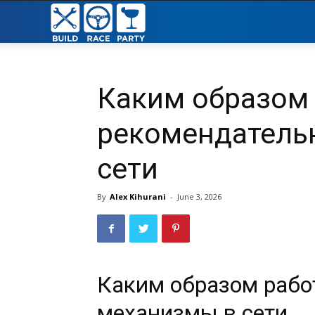
Build
Race
Каким образом
Party
рекомендатель
сети
By
Alex Kihurani
-
June 3, 2026
Каким образом рабо
механизмы в сети