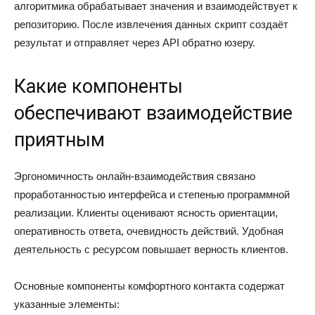
алгоритмика обрабатывает значения и взаимодействует к
репозиторию. После извлечения данных скрипт создаёт
результат и отправляет через API обратно юзеру.
Какие компоненты
обеспечивают взаимодействие
приятным
Эргономичность онлайн-взаимодействия связано
проработанностью интерфейса и степенью программной
реализации. Клиенты оценивают ясность ориентации,
оперативность ответа, очевидность действий. Удобная
деятельность с ресурсом повышает верность клиентов.
Основные компоненты комфортного контакта содержат
указанные элементы: