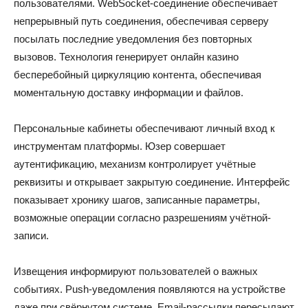
пользователями. WebSocket-соединение обеспечивает
непрерывный путь соединения, обеспечивая серверу
посылать последние уведомления без повторных
вызовов. Технология генерирует онлайн казино
бесперебойный циркуляцию контента, обеспечивая
моментальную доставку информации и файлов.
Персональные кабинеты обеспечивают личный вход к
инструментам платформы. Юзер совершает
аутентификацию, механизм контролирует учётные
реквизиты и открывает закрытую соединение. Интерфейс
показывает хронику шагов, записанные параметры,
возможные операции согласно разрешениям учётной-
записи.
Извещения информируют пользователей о важных
событиях. Push-уведомления появляются на устройстве
даже при свёрнутом системе. Email-рассылки пересылают