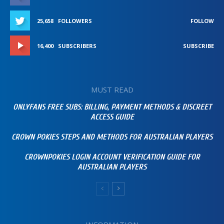
25,658
FOLLOWERS
FOLLOW
16,400
SUBSCRIBERS
SUBSCRIBE
MUST READ
ONLYFANS FREE SUBS: BILLING, PAYMENT METHODS & DISCREET
ACCESS GUIDE
CROWN POKIES STEPS AND METHODS FOR AUSTRALIAN PLAYERS
CROWNPOKIES LOGIN ACCOUNT VERIFICATION GUIDE FOR
AUSTRALIAN PLAYERS