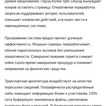
уровня предложения. Пауза более трёх секунд вынуждает
юзеров оставлять страницу. Оперативная переработка
запросов поддерживает интерес пользователей,
повышает конверсию действий, улучшает места в
навигационных системах.
Программная система предоставляет должную
эффективность. Мощные серверы перерабатывают
обилие параллельных вызовов без уменьшения
оперативности. Совершенствование скрипта снижает
online casino время завершения процедур и понижает
напряжение на физические средства.
Транспортная архитектура воздействует на качество
пересылки сведений. Географически распределённые
хабы помещают информацию ближе к участникам. CDN-
сети буферизуют неизменные файлы, увеличивая
подгрузку фото и модулей. Дублирующие маршруты связи