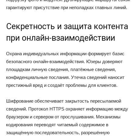
гарантируют присутствие при неполадках главных линий.
Секретность и защита контента
при онлайн-взаимодействии
Охрана индивидуальных информации формирует базис
безопасного онлайн-взаимодействия. Юзеры доверяют
площадкам личную сведения, платёжные сведения,
конфиденциальные послания. Утечка сведений наносит
престижный вред и создаёт проблемы для клиентов.
Шифрование обеспечивает закрытость пересылаемой
сведений. Протокол HTTPS охраняет информацию между
браузером и сервером от прослушивания. Механизмы
кодирования переводят читаемый содержимое в
защищённую последовательность, разрешённую