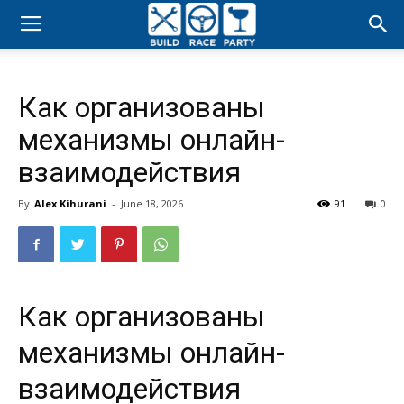
Build
Race
Как организованы
механизмы онлайн-
Party
взаимодействия
By
Alex Kihurani
-
June 18, 2026
91
0
Как организованы
механизмы онлайн-
взаимодействия