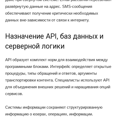
развёрнутую данные на адрес. SMS-сообщения
обеспечивают получение критически необходимых
данных вне-зависимости от связи к интернету.
Назначение API, баз данных и
серверной логики
API образует комплект норм для взаимодействия между
программными блоками. Интерфейс определяет открытые
процедуры, типы обращений и ответов, аргументы
транспортировки контента. Специалисты используют API
для объединения внешних решений и наращивания опций
сервисов.
Системы информации сохраняют структурированную
информацию о юзерах, операциях, информации.