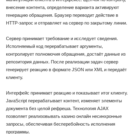
внесение контента, определение варианта активируют
генерацию обращения. Браузер переводит действие в
HTTP-запрос и отправляет на сервер по закрытому линии.
Сервер принимает требование и исследует сведения.
Исполняемый код перерабатывает аргументы,
контролирует полномочия обращения, достаёт данные из
репозитория данных. После реализации задач сервер
генерирует реакцию в формате JSON или XML и передаёт
клиенту.
Интерфейс принимает реакцию и показывает итог клиенту.
JavaScript перерабатывает контент, изменяет элементы
документа без целой рефреша. Технология AJAX
позволяет реализовывать казино онлайн несинхронные
запросы, обеспечивая бесперебойность исполнения
программы.