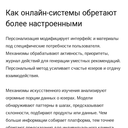
Как онлайн-системы обретают
более настроенными
Персонализация модифицирует интерфейс и материалы
под специфические потребности пользователя.
Механизмы обрабатывают активность, приоритеты,
журнал действий для генерации уместных рекомендаций.
Персональный метод усиливает счастье юзеров и отдачу
взаимодействия.
Механизмы искусственного изучения анализируют
огромные порции данных о юзерах. Модели
обнаруживают паттерны в шагах, предсказывают
склонности, подбирают продукты или данные. Чем
больше информации собирает платформа, тем точнее
обретают предсказания для индивидуального клиента.