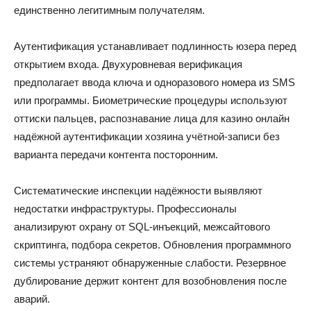
единственно легитимным получателям.
Аутентификация устанавливает подлинность юзера перед
открытием входа. Двухуровневая верификация
предполагает ввода ключа и одноразового номера из SMS
или программы. Биометрические процедуры используют
оттиски пальцев, распознавание лица для казино онлайн
надёжной аутентификации хозяина учётной-записи без
варианта передачи контента посторонним.
Систематические инспекции надёжности выявляют
недостатки инфраструктуры. Профессионалы
анализируют охрану от SQL-инъекций, межсайтового
скриптинга, подбора секретов. Обновления программного
системы устраняют обнаруженные слабости. Резервное
дублирование держит контент для возобновления после
аварий.