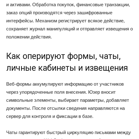
и активами. Обработка покупок, финансовые транзакции,
заказ опций производятся через зашифрованные
интерфейсы. Механизм регистрирует всякое действие,
сохраняет журнал манипуляций и отправляет извещения о
положении действия.
Как оперируют формы, чаты,
личные кабинеты и извещения
Веб-формы аккумулируют информацию от участников
через упорядоченные поля внесения. Юзер вносит
символьные элементы, выбирает параметры, добавляет
документы. После отсылки сведения направляются на
сервер для контроля и фиксации в базе.
Чаты гарантируют быстрый циркуляцию письмами между