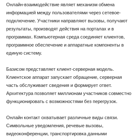
Онлайн-взаимодействие являет механизм обмена
информацией между пользователями через сетевое-
подключение. Участники направляют вызовы, получают
результаты, производят действия на порталах и в
программах. Компьютерная среда соединяет клиентов,
программное обеспечение и аппаратные компоненты в
единую систему.
Базисом представляет клиент-серверная модель.
Клиентское аппарат запускает обращение, серверная
часть обслуживает сведения и формирует ответ.
Архитектура позволяет миллионам участников совместно
функционировать с возможностями без перегрузок.
Онлайн контакт охватывает различные виды связи.
Символьные уведомления, речевые вызовы,
видеоконференции, транспортировка данными