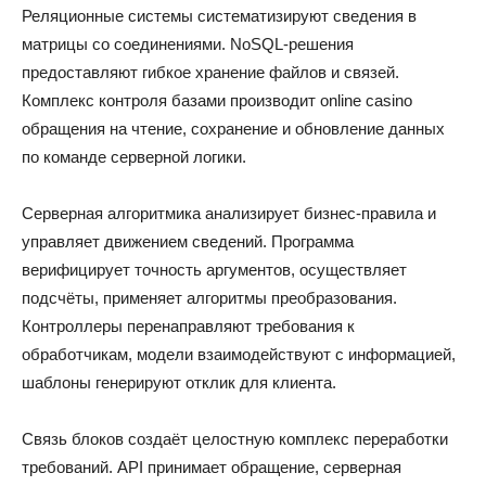
Реляционные системы систематизируют сведения в
матрицы со соединениями. NoSQL-решения
предоставляют гибкое хранение файлов и связей.
Комплекс контроля базами производит online casino
обращения на чтение, сохранение и обновление данных
по команде серверной логики.
Серверная алгоритмика анализирует бизнес-правила и
управляет движением сведений. Программа
верифицирует точность аргументов, осуществляет
подсчёты, применяет алгоритмы преобразования.
Контроллеры перенаправляют требования к
обработчикам, модели взаимодействуют с информацией,
шаблоны генерируют отклик для клиента.
Связь блоков создаёт целостную комплекс переработки
требований. API принимает обращение, серверная