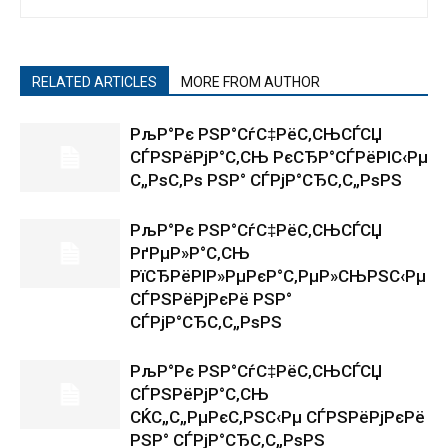
RELATED ARTICLES
MORE FROM AUTHOR
РљР°Рє РЅР°СѓС‡РёС‚СЊСЃСЏ
СЃРЅРёРјР°С‚СЊ РєСЂР°СЃРёРІС‹Рµ
С„РѕС‚Рѕ РЅР° СЃРјР°СЂС‚С„РѕРЅ
РљР°Рє РЅР°СѓС‡РёС‚СЊСЃСЏ
РґРµР»Р°С‚СЊ
РїСЂРёРІР»РµРєР°С‚РµР»СЊРЅС‹Рµ
СЃРЅРёРјРєРё РЅР°
СЃРјР°СЂС‚С„РѕРЅ
РљР°Рє РЅР°СѓС‡РёС‚СЊСЃСЏ
СЃРЅРёРјР°С‚СЊ
СЌС„С„РµРєС‚РЅС‹Рµ СЃРЅРёРјРєРё
РЅР° СЃРјР°СЂС‚С„РѕРЅ