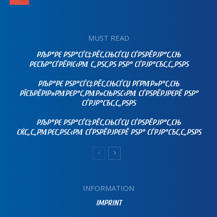
MUST READ
РЉР°РЄ РЅР°СЃС‡РЁС‚СЊСЃСЏ СЃРЅРЁРЈР°С‚СЊ
РЄСЂР°СЃРЁРІС‹РΜ С„РЅС‚РЅ РЅР° СЃРЈР°СЂС‚С„РЅРЅ
РЉР°РЄ РЅР°СЃС‡РЁС‚СЊСЃСЏ РҐРΜР»Р°С‚СЊ
РЇСЂРЁРІР»РΜРЄР°С‚РΜР»СЊРЅС‹РΜ СЃРЅРЁРЈРЄРЁ РЅР°
СЃРЈР°СЂС‚С„РЅРЅ
РЉР°РЄ РЅР°СЃС‡РЁС‚СЊСЃСЏ СЃРЅРЁРЈР°С‚СЊ
СЌС„С„РΜРЄС‚РЅС‹РΜ СЃРЅРЁРЈРЄРЁ РЅР° СЃРЈР°СЂС‚С„РЅРЅ
INFORMATION
IMPRINT