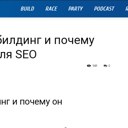
BUILD
RACE
PARTY
PODCAST
R
билдинг и почему
ля SEO
141
0
нг и почему он