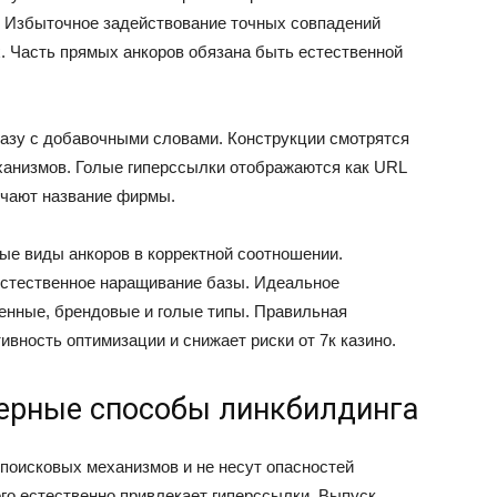
. Избыточное задействование точных совпадений
. Часть прямых анкоров обязана быть естественной
зу с добавочными словами. Конструкции смотрятся
ханизмов. Голые гиперссылки отображаются как URL
ючают название фирмы.
е виды анкоров в корректной соотношении.
естественное наращивание базы. Идеальное
енные, брендовые и голые типы. Правильная
вность оптимизации и снижает риски от 7к казино.
черные способы линкбилдинга
поисковых механизмов и не несут опасностей
о естественно привлекает гиперссылки. Выпуск