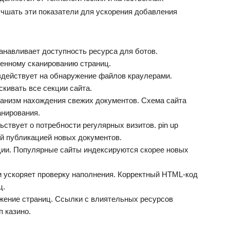
учшать эти показатели для ускорения добавления
анавливает доступность ресурса для ботов.
енному сканированию страниц.
здействует на обнаружение файлов краулерами.
кивать все секции сайта.
ханизм нахождения свежих документов. Схема сайта
анирования.
ствует о потребности регулярных визитов. pin up
ой публикацией новых документов.
ции. Популярные сайты индексируются скорее новых
и ускоряет проверку наполнения. Корректный HTML-код
ц.
жение страниц. Ссылки с влиятельных ресурсов
п казино.