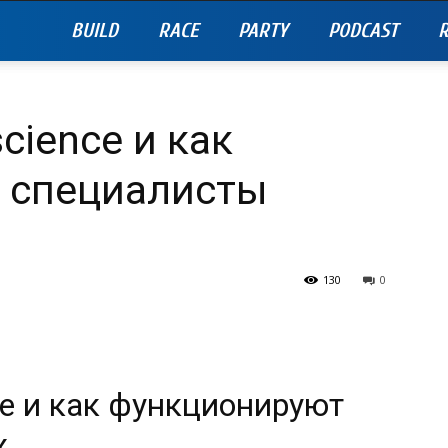
BUILD
RACE
PARTY
PODCAST
R
science и как
 специалисты
130
0
nce и как функционируют
х