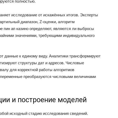
ируются полностью.
няет исследование от искажённых итогов. Эксперты
артильный диапазон, Z-оценки, алгоритм
е пин ап казино определяют, являются ли выбросы
райними значениями, требующими индивидуального
ют данные к единому виду. Аналитики трансформируют
ртизируют структуры дат и адресов. Числовые
валу для корректной работы алгоритмов
е переменные преобразуются числовыми величинами
ии и построение моделей
собой исходный стадию исследования сведений.