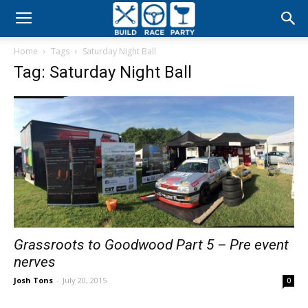
Build
Home
Tags
Saturday Night Ball
Race
Tag: Saturday Night Ball
Party
Grassroots to Goodwood Part 5 – Pre event
nerves
Josh Tons
-
July 20, 2015
0