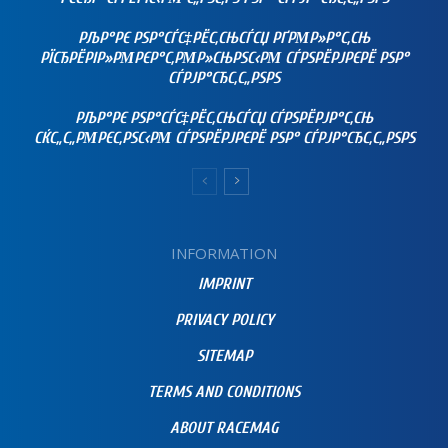
РЉР°РЄ РЅР°СЃС‡РЁС‚СЊСЃСЏ РҐРΜР»Р°С‚СЊ
РЇСЂРЁРІР»РΜРЄР°С‚РΜР»СЊРЅС‹РΜ СЃРЅРЁРЈРЄРЁ РЅР°
СЃРЈР°СЂС‚С„РЅРЅ
РЉР°РЄ РЅР°СЃС‡РЁС‚СЊСЃСЏ СЃРЅРЁРЈР°С‚СЊ
СЌС„С„РΜРЄС‚РЅС‹РΜ СЃРЅРЁРЈРЄРЁ РЅР° СЃРЈР°СЂС‚С„РЅРЅ
INFORMATION
IMPRINT
PRIVACY POLICY
SITEMAP
TERMS AND CONDITIONS
ABOUT RACEMAG