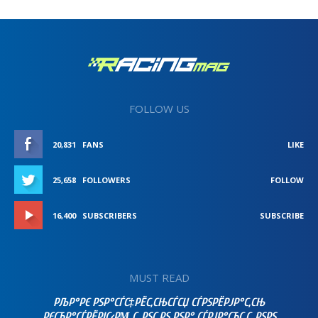
FOLLOW US
20,831
FANS
LIKE
25,658
FOLLOWERS
FOLLOW
16,400
SUBSCRIBERS
SUBSCRIBE
MUST READ
РЉР°РЄ РЅР°СЃС‡РЁС‚СЊСЃСЏ СЃРЅРЁРЈР°С‚СЊ
РЄСЂР°СЃРЁРІС‹РΜ С„РЅС‚РЅ РЅР° СЃРЈР°СЂС‚С„РЅРЅ