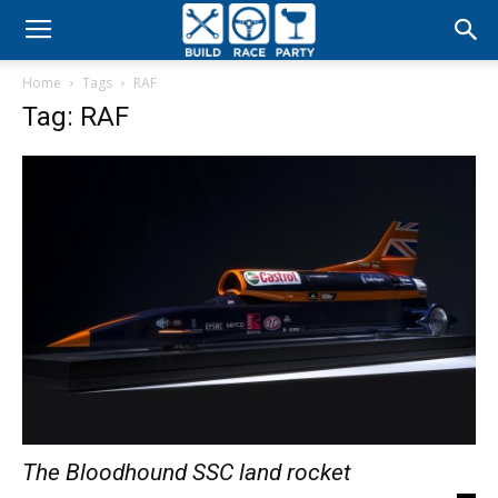
Build
Home
Tags
RAF
Race
Tag: RAF
Party
The Bloodhound SSC land rocket