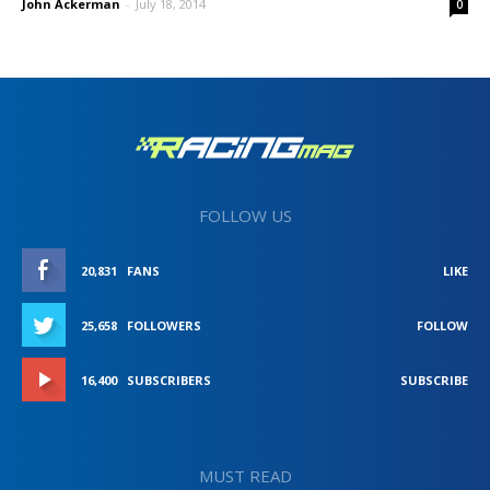
John Ackerman
-
July 18, 2014
0
FOLLOW US
20,831
FANS
LIKE
25,658
FOLLOWERS
FOLLOW
16,400
SUBSCRIBERS
SUBSCRIBE
MUST READ