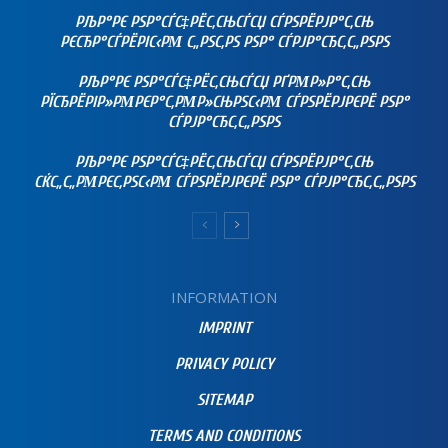
РЉР°РЄ РЅР°СЃС‡РЁС‚СЊСЃСЏ СЃРЅРЁРЈР°С‚СЊ
РЄСЂР°СЃРЁРІС‹РΜ С„РЅС‚РЅ РЅР° СЃРЈР°СЂС‚С„РЅРЅ
РЉР°РЄ РЅР°СЃС‡РЁС‚СЊСЃСЏ РҐРΜР»Р°С‚СЊ
РЇСЂРЁРІР»РΜРЄР°С‚РΜР»СЊРЅС‹РΜ СЃРЅРЁРЈРЄРЁ РЅР°
СЃРЈР°СЂС‚С„РЅРЅ
РЉР°РЄ РЅР°СЃС‡РЁС‚СЊСЃСЏ СЃРЅРЁРЈР°С‚СЊ
СЌС„С„РΜРЄС‚РЅС‹РΜ СЃРЅРЁРЈРЄРЁ РЅР° СЃРЈР°СЂС‚С„РЅРЅ
INFORMATION
IMPRINT
PRIVACY POLICY
SITEMAP
TERMS AND CONDITIONS