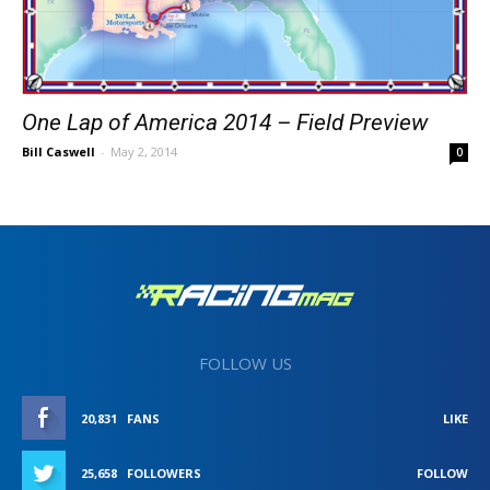
One Lap of America 2014 – Field Preview
Bill Caswell
-
May 2, 2014
0
FOLLOW US
20,831
FANS
LIKE
25,658
FOLLOWERS
FOLLOW