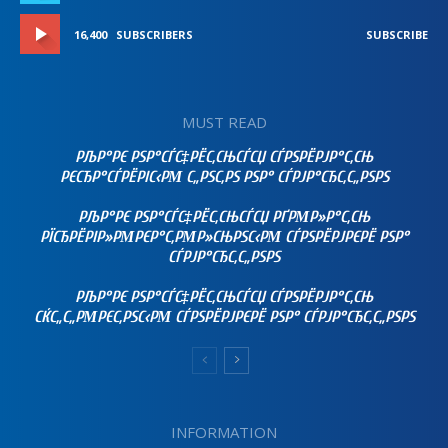
16,400
SUBSCRIBERS
SUBSCRIBE
MUST READ
РЉР°РЄ РЅР°СЃС‡РЁС‚СЊСЃСЏ СЃРЅРЁРЈР°С‚СЊ
РЄСЂР°СЃРЁРІС‹РΜ С„РЅС‚РЅ РЅР° СЃРЈР°СЂС‚С„РЅРЅ
РЉР°РЄ РЅР°СЃС‡РЁС‚СЊСЃСЏ РҐРΜР»Р°С‚СЊ
РЇСЂРЁРІР»РΜРЄР°С‚РΜР»СЊРЅС‹РΜ СЃРЅРЁРЈРЄРЁ РЅР°
СЃРЈР°СЂС‚С„РЅРЅ
РЉР°РЄ РЅР°СЃС‡РЁС‚СЊСЃСЏ СЃРЅРЁРЈР°С‚СЊ
СЌС„С„РΜРЄС‚РЅС‹РΜ СЃРЅРЁРЈРЄРЁ РЅР° СЃРЈР°СЂС‚С„РЅРЅ
INFORMATION