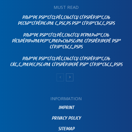
MUST READ
РЉР°РЄ РЅР°СЃС‡РЁС‚СЊСЃСЏ СЃРЅРЁРЈР°С‚СЊ
РЄСЂР°СЃРЁРІС‹РΜ С„РЅС‚РЅ РЅР° СЃРЈР°СЂС‚С„РЅРЅ
РЉР°РЄ РЅР°СЃС‡РЁС‚СЊСЃСЏ РҐРΜР»Р°С‚СЊ
РЇСЂРЁРІР»РΜРЄР°С‚РΜР»СЊРЅС‹РΜ СЃРЅРЁРЈРЄРЁ РЅР°
СЃРЈР°СЂС‚С„РЅРЅ
РЉР°РЄ РЅР°СЃС‡РЁС‚СЊСЃСЏ СЃРЅРЁРЈР°С‚СЊ
СЌС„С„РΜРЄС‚РЅС‹РΜ СЃРЅРЁРЈРЄРЁ РЅР° СЃРЈР°СЂС‚С„РЅРЅ
INFORMATION
IMPRINT
PRIVACY POLICY
SITEMAP