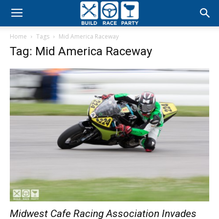
Build
Home
Tags
Mid America Raceway
Race
Tag: Mid America Raceway
Party
Midwest Cafe Racing Association Invades