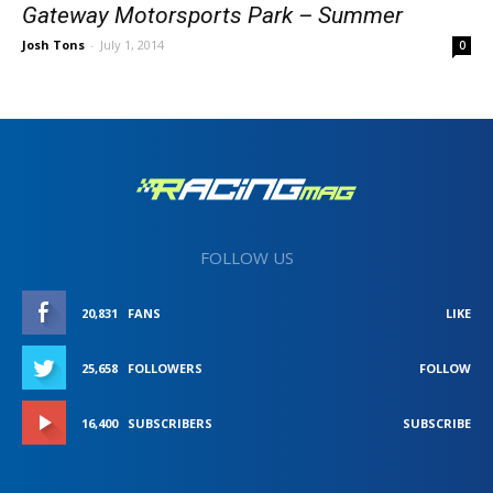
Gateway Motorsports Park – Summer
Josh Tons
-
July 1, 2014
0
FOLLOW US
20,831
FANS
LIKE
25,658
FOLLOWERS
FOLLOW
16,400
SUBSCRIBERS
SUBSCRIBE