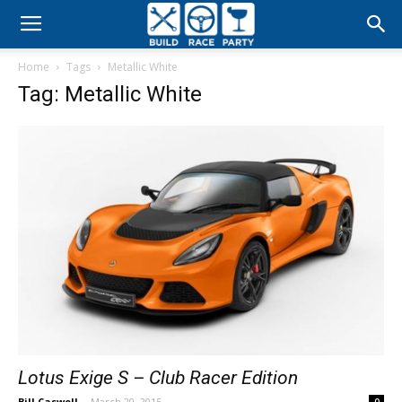
Build
Home
Tags
Metallic White
Race
Tag: Metallic White
Party
Lotus Exige S – Club Racer Edition
Bill Caswell
-
March 20, 2015
0