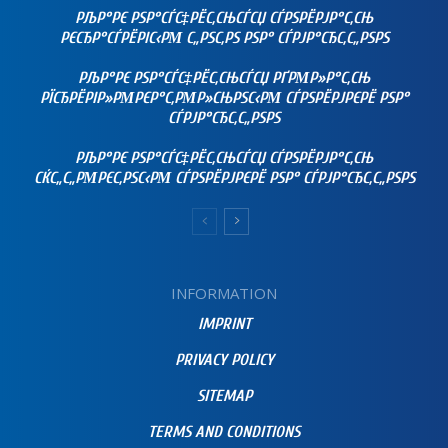
РЉР°РЄ РЅР°СЃС‡РЁС‚СЊСЃСЏ СЃРЅРЁРЈР°С‚СЊ
РЄСЂР°СЃРЁРІС‹РΜ С„РЅС‚РЅ РЅР° СЃРЈР°СЂС‚С„РЅРЅ
РЉР°РЄ РЅР°СЃС‡РЁС‚СЊСЃСЏ РҐРΜР»Р°С‚СЊ
РЇСЂРЁРІР»РΜРЄР°С‚РΜР»СЊРЅС‹РΜ СЃРЅРЁРЈРЄРЁ РЅР°
СЃРЈР°СЂС‚С„РЅРЅ
РЉР°РЄ РЅР°СЃС‡РЁС‚СЊСЃСЏ СЃРЅРЁРЈР°С‚СЊ
СЌС„С„РΜРЄС‚РЅС‹РΜ СЃРЅРЁРЈРЄРЁ РЅР° СЃРЈР°СЂС‚С„РЅРЅ
INFORMATION
IMPRINT
PRIVACY POLICY
SITEMAP
TERMS AND CONDITIONS