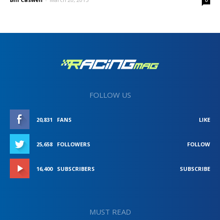
FOLLOW US
20,831
FANS
LIKE
25,658
FOLLOWERS
FOLLOW
16,400
SUBSCRIBERS
SUBSCRIBE
MUST READ