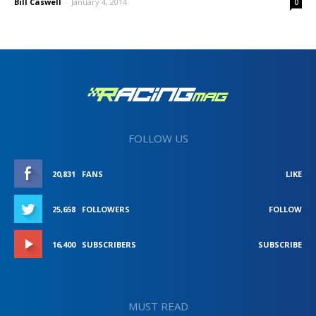
Bill Caswell
-
January 4, 2014
0
FOLLOW US
20,831
FANS
LIKE
25,658
FOLLOWERS
FOLLOW
16,400
SUBSCRIBERS
SUBSCRIBE
MUST READ