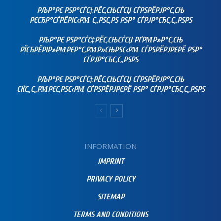
РЉР°РЄ РЅР°СЃС‡РЁС‚СЊСЃСЏ СЃРЅРЁРЈР°С‚СЊ
РЄСЂР°СЃРЁРІС‹РΜ С„РЅС‚РЅ РЅР° СЃРЈР°СЂС‚С„РЅРЅ
РЉР°РЄ РЅР°СЃС‡РЁС‚СЊСЃСЏ РҐРΜР»Р°С‚СЊ
РЇСЂРЁРІР»РΜРЄР°С‚РΜР»СЊРЅС‹РΜ СЃРЅРЁРЈРЄРЁ РЅР°
СЃРЈР°СЂС‚С„РЅРЅ
РЉР°РЄ РЅР°СЃС‡РЁС‚СЊСЃСЏ СЃРЅРЁРЈР°С‚СЊ
СЌС„С„РΜРЄС‚РЅС‹РΜ СЃРЅРЁРЈРЄРЁ РЅР° СЃРЈР°СЂС‚С„РЅРЅ
INFORMATION
IMPRINT
PRIVACY POLICY
SITEMAP
TERMS AND CONDITIONS