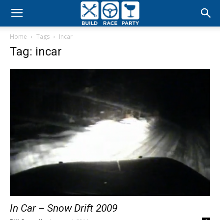
Build
Home
Tags
Incar
Race
Tag: incar
Party
In Car – Snow Drift 2009