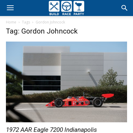
Build
Home
Tags
Gordon Johncock
Race
Tag: Gordon Johncock
Party
1972 AAR Eagle 7200 Indianapolis