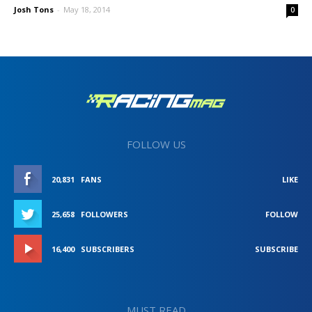
Josh Tons
-
May 18, 2014
0
FOLLOW US
20,831
FANS
LIKE
25,658
FOLLOWERS
FOLLOW
16,400
SUBSCRIBERS
SUBSCRIBE
MUST READ