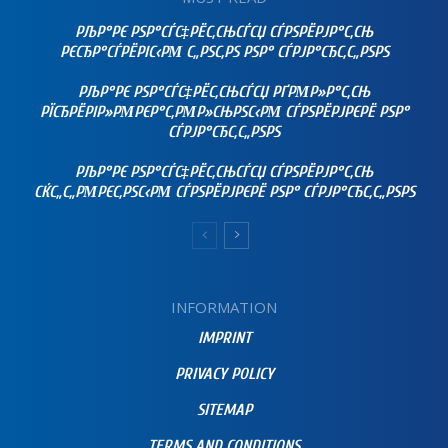
РЉР°РЄ РЅР°СЃС‡РЁС‚СЊСЃСЏ СЃРЅРЁРЈР°С‚СЊ
РЄСЂР°СЃРЁРІС‹РΜ С„РЅС‚РЅ РЅР° СЃРЈР°СЂС‚С„РЅРЅ
РЉР°РЄ РЅР°СЃС‡РЁС‚СЊСЃСЏ РҐРΜР»Р°С‚СЊ
РЇСЂРЁРІР»РΜРЄР°С‚РΜР»СЊРЅС‹РΜ СЃРЅРЁРЈРЄРЁ РЅР°
СЃРЈР°СЂС‚С„РЅРЅ
РЉР°РЄ РЅР°СЃС‡РЁС‚СЊСЃСЏ СЃРЅРЁРЈР°С‚СЊ
СЌС„С„РΜРЄС‚РЅС‹РΜ СЃРЅРЁРЈРЄРЁ РЅР° СЃРЈР°СЂС‚С„РЅРЅ
INFORMATION
IMPRINT
PRIVACY POLICY
SITEMAP
TERMS AND CONDITIONS