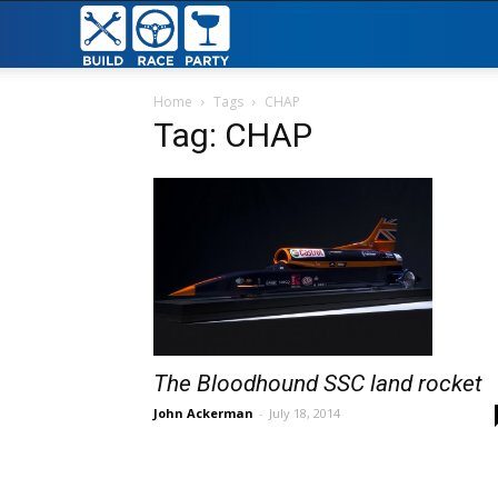
Build
Race
Home
Tags
CHAP
Tag: CHAP
Party
The Bloodhound SSC land rocket
John Ackerman
-
July 18, 2014