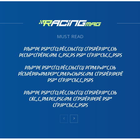
MUST READ
РЉР°РЄ РЅР°СЃС‡РЁС‚СЊСЃСЏ СЃРЅРЁРЈР°С‚СЊ
РЄСЂР°СЃРЁРІС‹РΜ С„РЅС‚РЅ РЅР° СЃРЈР°СЂС‚С„РЅРЅ
РЉР°РЄ РЅР°СЃС‡РЁС‚СЊСЃСЏ РҐРΜР»Р°С‚СЊ
РЇСЂРЁРІР»РΜРЄР°С‚РΜР»СЊРЅС‹РΜ СЃРЅРЁРЈРЄРЁ
РЅР° СЃРЈР°СЂС‚С„РЅРЅ
РЉР°РЄ РЅР°СЃС‡РЁС‚СЊСЃСЏ СЃРЅРЁРЈР°С‚СЊ
СЌС„С„РΜРЄС‚РЅС‹РΜ СЃРЅРЁРЈРЄРЁ РЅР°
СЃРЈР°СЂС‚С„РЅРЅ