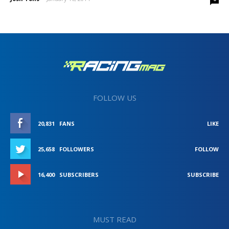
FOLLOW US
20,831
FANS
LIKE
25,658
FOLLOWERS
FOLLOW
16,400
SUBSCRIBERS
SUBSCRIBE
MUST READ