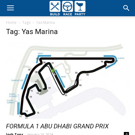
Build
Home
Tags
Yas Marina
Race
Tag: Yas Marina
Party
FORMULA 1 ABU DHABI GRAND PRIX
Josh Tons
-
January 16, 2014
0