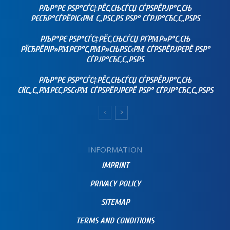
РЉР°РЄ РЅР°СЃС‡РЁС‚СЊСЃСЏ СЃРЅРЁРЈР°С‚СЊ
РЄСЂР°СЃРЁРІС‹РΜ С„РЅС‚РЅ РЅР° СЃРЈР°СЂС‚С„РЅРЅ
РЉР°РЄ РЅР°СЃС‡РЁС‚СЊСЃСЏ РҐРΜР»Р°С‚СЊ
РЇСЂРЁРІР»РΜРЄР°С‚РΜР»СЊРЅС‹РΜ СЃРЅРЁРЈРЄРЁ РЅР°
СЃРЈР°СЂС‚С„РЅРЅ
РЉР°РЄ РЅР°СЃС‡РЁС‚СЊСЃСЏ СЃРЅРЁРЈР°С‚СЊ
СЌС„С„РΜРЄС‚РЅС‹РΜ СЃРЅРЁРЈРЄРЁ РЅР° СЃРЈР°СЂС‚С„РЅРЅ
INFORMATION
IMPRINT
PRIVACY POLICY
SITEMAP
TERMS AND CONDITIONS