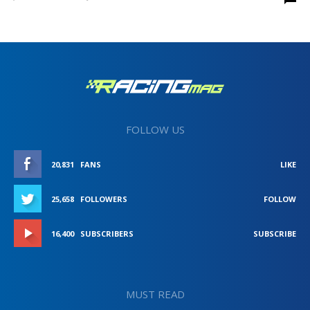
FOLLOW US
20,831
FANS
LIKE
25,658
FOLLOWERS
FOLLOW
16,400
SUBSCRIBERS
SUBSCRIBE
MUST READ