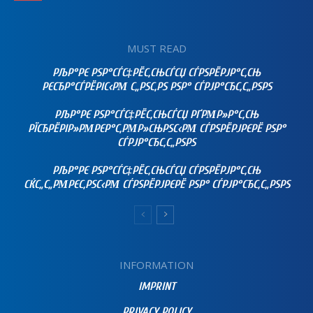
MUST READ
РЉР°РЄ РЅР°СЃС‡РЁС‚СЊСЃСЏ СЃРЅРЁРЈР°С‚СЊ
РЄСЂР°СЃРЁРІС‹РΜ С„РЅС‚РЅ РЅР° СЃРЈР°СЂС‚С„РЅРЅ
РЉР°РЄ РЅР°СЃС‡РЁС‚СЊСЃСЏ РҐРΜР»Р°С‚СЊ
РЇСЂРЁРІР»РΜРЄР°С‚РΜР»СЊРЅС‹РΜ СЃРЅРЁРЈРЄРЁ РЅР°
СЃРЈР°СЂС‚С„РЅРЅ
РЉР°РЄ РЅР°СЃС‡РЁС‚СЊСЃСЏ СЃРЅРЁРЈР°С‚СЊ
СЌС„С„РΜРЄС‚РЅС‹РΜ СЃРЅРЁРЈРЄРЁ РЅР° СЃРЈР°СЂС‚С„РЅРЅ
INFORMATION
IMPRINT
PRIVACY POLICY