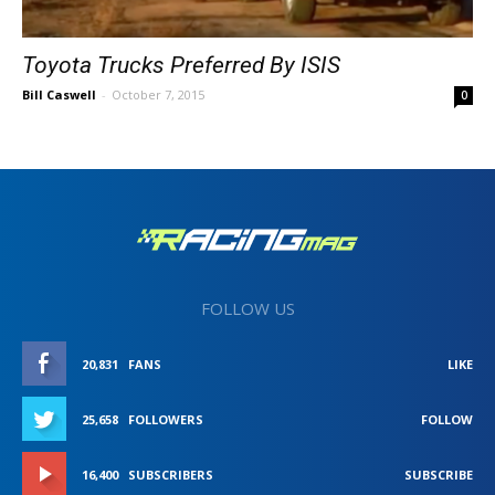
Toyota Trucks Preferred By ISIS
Bill Caswell
-
October 7, 2015
0
FOLLOW US
20,831
FANS
LIKE
25,658
FOLLOWERS
FOLLOW
16,400
SUBSCRIBERS
SUBSCRIBE