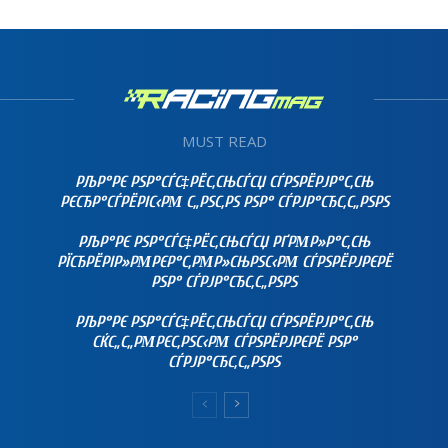
MUST READ
РЉР°РЄ РЅР°СЃС‡РЁС‚СЊСЃСЏ СЃРЅРЁРЈР°С‚СЊ
РЄСЂР°СЃРЁРІС‹РΜ С„РЅС‚РЅ РЅР° СЃРЈР°СЂС‚С„РЅРЅ
РЉР°РЄ РЅР°СЃС‡РЁС‚СЊСЃСЏ РҐРΜР»Р°С‚СЊ
РЇСЂРЁРІР»РΜРЄР°С‚РΜР»СЊРЅС‹РΜ СЃРЅРЁРЈРЄРЁ
РЅР° СЃРЈР°СЂС‚С„РЅРЅ
РЉР°РЄ РЅР°СЃС‡РЁС‚СЊСЃСЏ СЃРЅРЁРЈР°С‚СЊ
СЌС„С„РΜРЄС‚РЅС‹РΜ СЃРЅРЁРЈРЄРЁ РЅР°
СЃРЈР°СЂС‚С„РЅРЅ