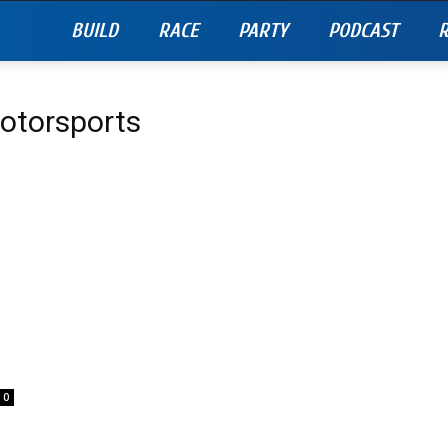
BUILD
RACE
PARTY
PODCAST
R
Motorsports
0