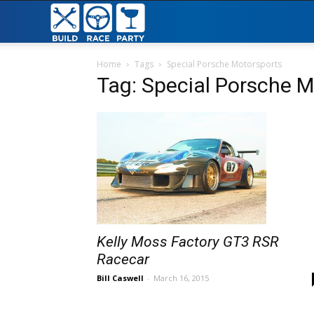
Build
Race
Home
Tags
Special Porsche Motorsports
Tag: Special Porsche 
Party
Kelly Moss Factory GT3 RSR
Racecar
Bill Caswell
-
March 16, 2015