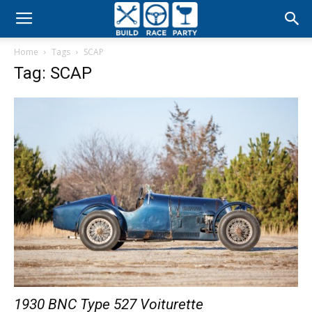
Build
Home
Tags
SCAP
Race
Tag: SCAP
Party
1930 BNC Type 527 Voiturette