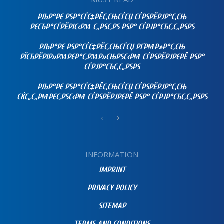
РЉР°РЄ РЅР°СЃС‡РЁС‚СЊСЃСЏ СЃРЅРЁРЈР°С‚СЊ
РЄСЂР°СЃРЁРІС‹РΜ С„РЅС‚РЅ РЅР° СЃРЈР°СЂС‚С„РЅРЅ
РЉР°РЄ РЅР°СЃС‡РЁС‚СЊСЃСЏ РҐРΜР»Р°С‚СЊ
РЇСЂРЁРІР»РΜРЄР°С‚РΜР»СЊРЅС‹РΜ СЃРЅРЁРЈРЄРЁ РЅР°
СЃРЈР°СЂС‚С„РЅРЅ
РЉР°РЄ РЅР°СЃС‡РЁС‚СЊСЃСЏ СЃРЅРЁРЈР°С‚СЊ
СЌС„С„РΜРЄС‚РЅС‹РΜ СЃРЅРЁРЈРЄРЁ РЅР° СЃРЈР°СЂС‚С„РЅРЅ
INFORMATION
IMPRINT
PRIVACY POLICY
SITEMAP