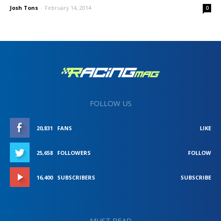
Josh Tons
-
February 14, 2014
0
FOLLOW US
20,831
FANS
LIKE
25,658
FOLLOWERS
FOLLOW
16,400
SUBSCRIBERS
SUBSCRIBE
MUST READ