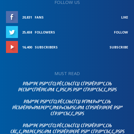
FOLLOW US
20,831
FANS
LIKE
25,658
FOLLOWERS
FOLLOW
16,400
SUBSCRIBERS
SUBSCRIBE
MUST READ
РЉР°РЄ РЅР°СЃС‡РЁС‚СЊСЃСЏ СЃРЅРЁРЈР°С‚СЊ
РЄСЂР°СЃРЁРІС‹РΜ С„РЅС‚РЅ РЅР° СЃРЈР°СЂС‚С„РЅРЅ
РЉР°РЄ РЅР°СЃС‡РЁС‚СЊСЃСЏ РҐРΜР»Р°С‚СЊ
РЇСЂРЁРІР»РΜРЄР°С‚РΜР»СЊРЅС‹РΜ СЃРЅРЁРЈРЄРЁ РЅР°
СЃРЈР°СЂС‚С„РЅРЅ
РЉР°РЄ РЅР°СЃС‡РЁС‚СЊСЃСЏ СЃРЅРЁРЈР°С‚СЊ
СЌС„С„РΜРЄС‚РЅС‹РΜ СЃРЅРЁРЈРЄРЁ РЅР° СЃРЈР°СЂС‚С„РЅРЅ