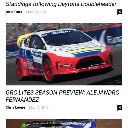
Standings following Daytona Doubleheader
Josh Tons
-
June 23, 2015
0
GRC LITES SEASON PREVIEW: ALEJANDRO
FERNANDEZ
Chris Leone
-
May 13, 2015
0