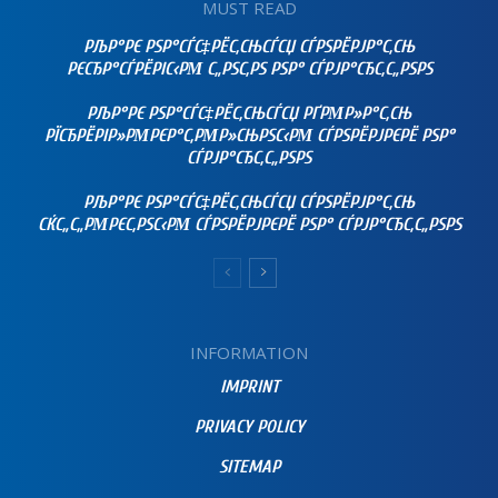
MUST READ
РЉР°РЄ РЅР°СЃС‡РЁС‚СЊСЃСЏ СЃРЅРЁРЈР°С‚СЊ
РЄСЂР°СЃРЁРІС‹РΜ С„РЅС‚РЅ РЅР° СЃРЈР°СЂС‚С„РЅРЅ
РЉР°РЄ РЅР°СЃС‡РЁС‚СЊСЃСЏ РҐРΜР»Р°С‚СЊ
РЇСЂРЁРІР»РΜРЄР°С‚РΜР»СЊРЅС‹РΜ СЃРЅРЁРЈРЄРЁ РЅР°
СЃРЈР°СЂС‚С„РЅРЅ
РЉР°РЄ РЅР°СЃС‡РЁС‚СЊСЃСЏ СЃРЅРЁРЈР°С‚СЊ
СЌС„С„РΜРЄС‚РЅС‹РΜ СЃРЅРЁРЈРЄРЁ РЅР° СЃРЈР°СЂС‚С„РЅРЅ
INFORMATION
IMPRINT
PRIVACY POLICY
SITEMAP