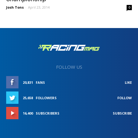
Josh Tons
-
April 23, 2014
0
FOLLOW US
20,831
FANS
LIKE
25,658
FOLLOWERS
FOLLOW
16,400
SUBSCRIBERS
SUBSCRIBE