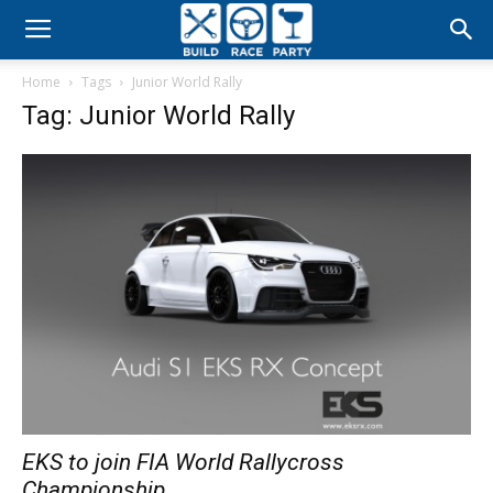
Build
Home
Tags
Junior World Rally
Race
Tag: Junior World Rally
Party
EKS to join FIA World Rallycross
Championship