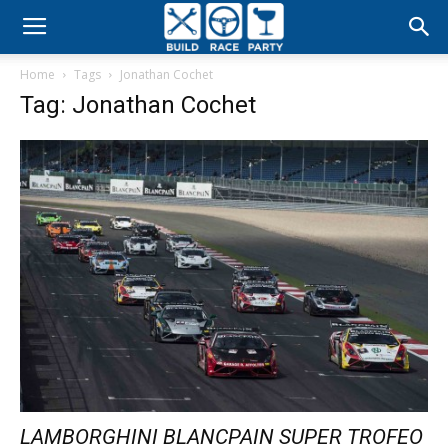
Build
Home
Tags
Jonathan Cochet
Race
Tag: Jonathan Cochet
Party
LAMBORGHINI BLANCPAIN SUPER TROFEO