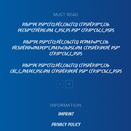
MUST READ
РЉР°РЄ РЅР°СЃС‡РЁС‚СЊСЃСЏ СЃРЅРЁРЈР°С‚СЊ
РЄСЂР°СЃРЁРІС‹РΜ С„РЅС‚РЅ РЅР° СЃРЈР°СЂС‚С„РЅРЅ
РЉР°РЄ РЅР°СЃС‡РЁС‚СЊСЃСЏ РҐРΜР»Р°С‚СЊ
РЇСЂРЁРІР»РΜРЄР°С‚РΜР»СЊРЅС‹РΜ СЃРЅРЁРЈРЄРЁ РЅР°
СЃРЈР°СЂС‚С„РЅРЅ
РЉР°РЄ РЅР°СЃС‡РЁС‚СЊСЃСЏ СЃРЅРЁРЈР°С‚СЊ
СЌС„С„РΜРЄС‚РЅС‹РΜ СЃРЅРЁРЈРЄРЁ РЅР° СЃРЈР°СЂС‚С„РЅРЅ
INFORMATION
IMPRINT
PRIVACY POLICY