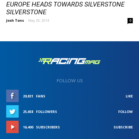
EUROPE HEADS TOWARDS SILVERSTONE
SILVERSTONE
Josh Tons
-
May 20, 2014
0
FOLLOW US
20,831
FANS
LIKE
25,658
FOLLOWERS
FOLLOW
16,400
SUBSCRIBERS
SUBSCRIBE