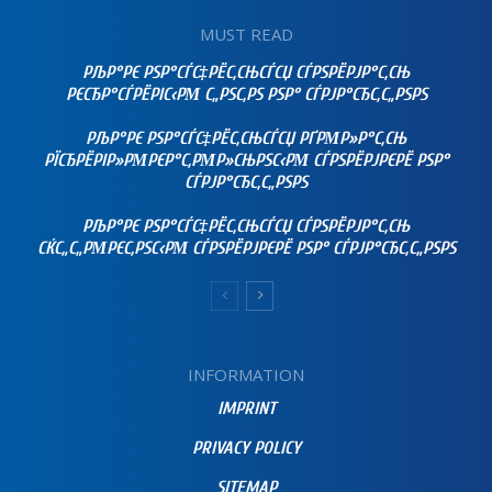
MUST READ
РЉР°РЄ РЅР°СЃС‡РЁС‚СЊСЃСЏ СЃРЅРЁРЈР°С‚СЊ
РЄСЂР°СЃРЁРІС‹РΜ С„РЅС‚РЅ РЅР° СЃРЈР°СЂС‚С„РЅРЅ
РЉР°РЄ РЅР°СЃС‡РЁС‚СЊСЃСЏ РҐРΜР»Р°С‚СЊ
РЇСЂРЁРІР»РΜРЄР°С‚РΜР»СЊРЅС‹РΜ СЃРЅРЁРЈРЄРЁ РЅР°
СЃРЈР°СЂС‚С„РЅРЅ
РЉР°РЄ РЅР°СЃС‡РЁС‚СЊСЃСЏ СЃРЅРЁРЈР°С‚СЊ
СЌС„С„РΜРЄС‚РЅС‹РΜ СЃРЅРЁРЈРЄРЁ РЅР° СЃРЈР°СЂС‚С„РЅРЅ
INFORMATION
IMPRINT
PRIVACY POLICY
SITEMAP