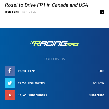
Rossi to Drive FP1 in Canada and USA
Josh Tons
-
April 25, 2014
0
FOLLOW US
20,831
FANS
LIKE
25,658
FOLLOWERS
FOLLOW
16,400
SUBSCRIBERS
SUBSCRIBE