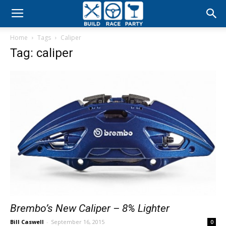
Build
Home
Tags
Caliper
Race
Tag: caliper
Party
Brembo’s New Caliper – 8% Lighter
Bill Caswell
-
September 16, 2015
0