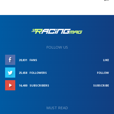
FOLLOW US
20,831
FANS
LIKE
25,658
FOLLOWERS
FOLLOW
16,400
SUBSCRIBERS
SUBSCRIBE
MUST READ