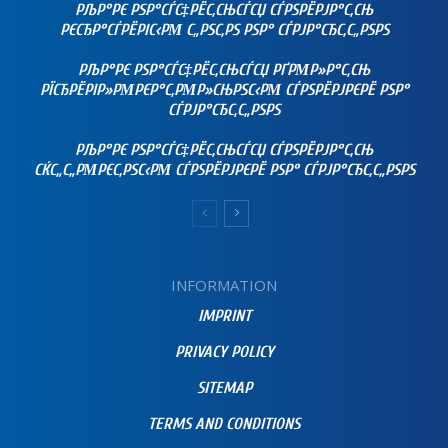
РЉР°РЄ РЅР°СЃС‡РЁС‚СЊСЃСЏ СЃРЅРЁРЈР°С‚СЊ
РЄСЂР°СЃРЁРІС‹РΜ С„РЅС‚РЅ РЅР° СЃРЈР°СЂС‚С„РЅРЅ
РЉР°РЄ РЅР°СЃС‡РЁС‚СЊСЃСЏ РҐРΜР»Р°С‚СЊ
РЇСЂРЁРІР»РΜРЄР°С‚РΜР»СЊРЅС‹РΜ СЃРЅРЁРЈРЄРЁ РЅР°
СЃРЈР°СЂС‚С„РЅРЅ
РЉР°РЄ РЅР°СЃС‡РЁС‚СЊСЃСЏ СЃРЅРЁРЈР°С‚СЊ
СЌС„С„РΜРЄС‚РЅС‹РΜ СЃРЅРЁРЈРЄРЁ РЅР° СЃРЈР°СЂС‚С„РЅРЅ
INFORMATION
IMPRINT
PRIVACY POLICY
SITEMAP
TERMS AND CONDITIONS