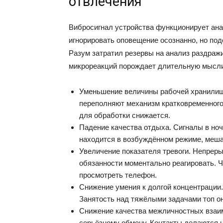
отвлечения
Вибросигнал устройства функционирует ана
игнорировать оповещение осознанно, но под
Разум затратил резервы на анализ раздраж
микрореакций порождает длительную мысл
Уменьшение величины рабочей хранилищ
переполняют механизм кратковременного
для обработки снижается.
Падение качества отдыха. Сигналы в но
находится в возбуждённом режиме, меша
Увеличение показателя тревоги. Непрер
обязанности моментально реагировать. 
просмотреть телефон.
Снижение умения к долгой концентрации.
Занятость над тяжёлыми задачами топ о
Снижение качества межличностных взаи
серьёзному обмену. Контакты делаются 