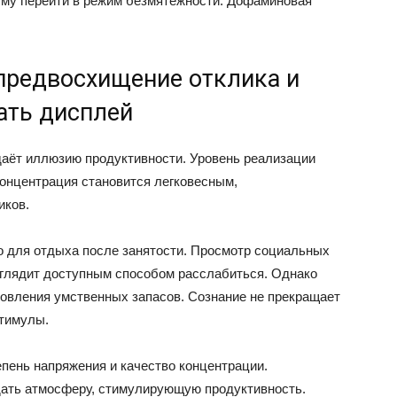
уму перейти в режим безмятежности. Дофаминовая
предвосхищение отклика и
ать дисплей
аёт иллюзию продуктивности. Уровень реализации
Концентрация становится легковесным,
иков.
 для отдыха после занятости. Просмотр социальных
ыглядит доступным способом расслабиться. Однако
новления умственных запасов. Сознание не прекращает
стимулы.
пень напряжения и качество концентрации.
дать атмосферу, стимулирующую продуктивность.