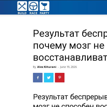
Build
Race
Результат бесп
Party
почему мозг не
восстанавлива
By
Alex Kihurani
-
June 19, 2026
Результат беспреры
мозг не способен во