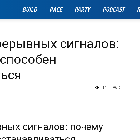
BUILD
RACE
PARTY
PODCAST
R
рерывных сигналов:
 способен
ться
181
0
вных сигналов: почему
сстанавливаться