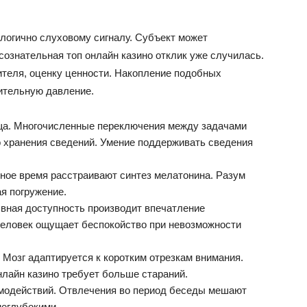
логично слуховому сигналу. Субъект может
сознательная топ онлайн казино отклик уже случилась.
ителя, оценку ценности. Накопление подобных
ительную давление.
а. Многочисленные переключения между задачами
 хранения сведений. Умение поддерживать сведения
чное время расстраивают синтез мелатонина. Разум
я погружение.
ывная доступность производит впечатление
Человек ощущает беспокойство при невозможности
 Мозг адаптируется к коротким отрезкам внимания.
нлайн казино требует больше стараний.
модействий. Отвлечения во период беседы мешают
неглубокими.