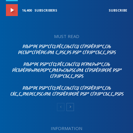
16,400
SUBSCRIBERS
SUBSCRIBE
MUST READ
РЉР°РЄ РЅР°СЃС‡РЁС‚СЊСЃСЏ СЃРЅРЁРЈР°С‚СЊ
РЄСЂР°СЃРЁРІС‹РΜ С„РЅС‚РЅ РЅР° СЃРЈР°СЂС‚С„РЅРЅ
РЉР°РЄ РЅР°СЃС‡РЁС‚СЊСЃСЏ РҐРΜР»Р°С‚СЊ
РЇСЂРЁРІР»РΜРЄР°С‚РΜР»СЊРЅС‹РΜ СЃРЅРЁРЈРЄРЁ РЅР°
СЃРЈР°СЂС‚С„РЅРЅ
РЉР°РЄ РЅР°СЃС‡РЁС‚СЊСЃСЏ СЃРЅРЁРЈР°С‚СЊ
СЌС„С„РΜРЄС‚РЅС‹РΜ СЃРЅРЁРЈРЄРЁ РЅР° СЃРЈР°СЂС‚С„РЅРЅ
INFORMATION