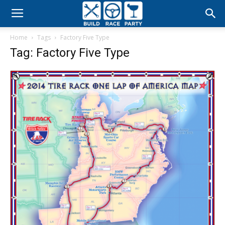
Build
Home
Tags
Factory Five Type
Race
Tag: Factory Five Type
Party