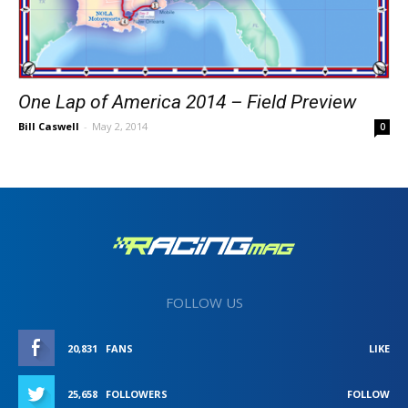
One Lap of America 2014 – Field Preview
Bill Caswell
-
May 2, 2014
0
FOLLOW US
20,831
FANS
LIKE
25,658
FOLLOWERS
FOLLOW